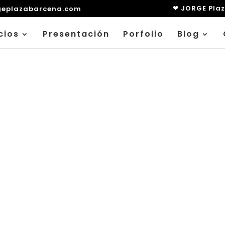
❤ JORGE Pla
geplazabarcena.com
cios
Presentación
Porfolio
Blog