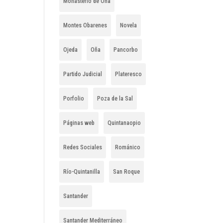
Monasterio de Oña
Montes Obarenes
Novela
Ojeda
Oña
Pancorbo
Partido Judicial
Plateresco
Porfolio
Poza de la Sal
Páginas web
Quintanaopio
Redes Sociales
Románico
Río-Quintanilla
San Roque
Santander
Santander Mediterráneo