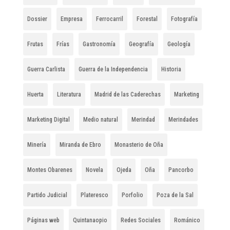
Dossier
Empresa
Ferrocarril
Forestal
Fotografía
Frutas
Frías
Gastronomía
Geografía
Geología
Guerra Carlista
Guerra de la Independencia
Historia
Huerta
Literatura
Madrid de las Caderechas
Marketing
Marketing Digital
Medio natural
Merindad
Merindades
Minería
Miranda de Ebro
Monasterio de Oña
Montes Obarenes
Novela
Ojeda
Oña
Pancorbo
Partido Judicial
Plateresco
Porfolio
Poza de la Sal
Páginas web
Quintanaopio
Redes Sociales
Románico