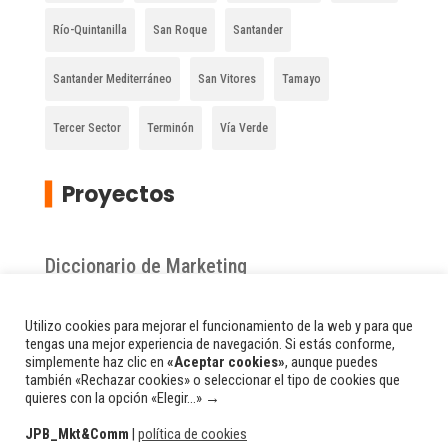
Río-Quintanilla
San Roque
Santander
Santander Mediterráneo
San Vitores
Tamayo
Tercer Sector
Terminón
Vía Verde
▍
Proyectos
Diccionario de Marketing
Zona chacolinera de Burgos
Utilizo cookies para mejorar el funcionamiento de la web y para que
tengas una mejor experiencia de navegación. Si estás conforme,
simplemente haz clic en
«Aceptar cookies»
, aunque puedes
Comarca de la Bureba
también «Rechazar cookies» o seleccionar el tipo de cookies que
quieres con la opción «Elegir...» →
JPB_Mkt&Comm
|
política de cookies