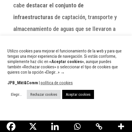
cabe
destacar el conjunto de
infraestructuras
de captación, transporte y
almacenamiento de aguas que se llevaron a
cabo.
Utilizo cookies para mejorar el funcionamiento de la web y para que
tengas una mejor experiencia de navegación. Si estás conforme,
simplemente haz clic en
«Aceptar cookies»
, aunque puedes
también «Rechazar cookies» o seleccionar el tipo de cookies que
canal de derivación
quieres con la opción «Elegir...» →
JPB_Mkt&Comm
|
política de cookies
Se componía de un
acueducto de dos
Elegir...
Rechazar cookies
Aceptar cookies
kilómetros (aprox.) de longitud
, que tomaba
las aguas del río
Vadillo
; redirigiendo parte
de su caudal en un punto entre los dos