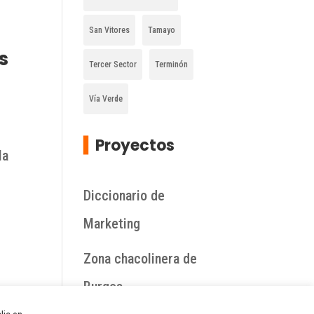
San Vitores
Tamayo
s
Tercer Sector
Terminón
Vía Verde
▍
Proyectos
la
Diccionario de
Marketing
Zona chacolinera de
Burgos