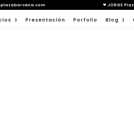
eplazabarcena.com
❤ JORGE Pla
cios
Presentación
Porfolio
Blog