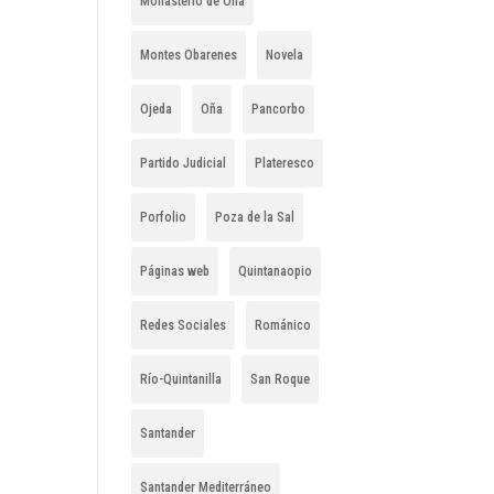
Monasterio de Oña
Montes Obarenes
Novela
Ojeda
Oña
Pancorbo
Partido Judicial
Plateresco
Porfolio
Poza de la Sal
Páginas web
Quintanaopio
Redes Sociales
Románico
Río-Quintanilla
San Roque
Santander
Santander Mediterráneo