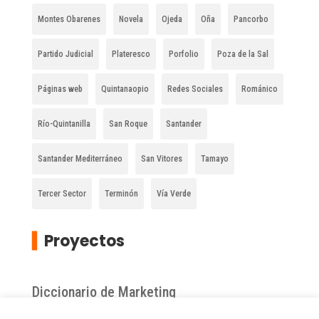
Montes Obarenes
Novela
Ojeda
Oña
Pancorbo
Partido Judicial
Plateresco
Porfolio
Poza de la Sal
Páginas web
Quintanaopio
Redes Sociales
Románico
Río-Quintanilla
San Roque
Santander
Santander Mediterráneo
San Vitores
Tamayo
Tercer Sector
Terminón
Vía Verde
▍
Proyectos
Diccionario de Marketing