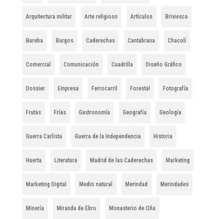
Arquitectura militar
Arte religioso
Artículos
Briviesca
Bureba
Burgos
Caderechas
Cantabrana
Chacolí
Comercial
Comunicación
Cuadrilla
Diseño Gráfico
Dossier
Empresa
Ferrocarril
Forestal
Fotografía
Frutas
Frías
Gastronomía
Geografía
Geología
Guerra Carlista
Guerra de la Independencia
Historia
Huerta
Literatura
Madrid de las Caderechas
Marketing
Marketing Digital
Medio natural
Merindad
Merindades
Minería
Miranda de Ebro
Monasterio de Oña