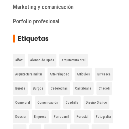
Marketing y comunicación
Porfolio profesional
▍
Etiquetas
alfoz
Alonso de Ojeda
Arquitectura civil
Arquitectura militar
Arte religioso
Artículos
Briviesca
Bureba
Burgos
Caderechas
Cantabrana
Chacolí
Comercial
Comunicación
Cuadrilla
Diseño Gráfico
Dossier
Empresa
Ferrocarril
Forestal
Fotografía