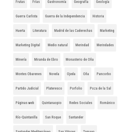
Frutas
Frías
Gastronomía
Geografía
Geología
Guerra Carlista
Guerra de la Independencia
Historia
Huerta
Literatura
Madrid de las Caderechas
Marketing
Marketing Digital
Medio natural
Merindad
Merindades
Minería
Miranda de Ebro
Monasterio de Oña
Montes Obarenes
Novela
Ojeda
Oña
Pancorbo
Partido Judicial
Plateresco
Porfolio
Poza de la Sal
Páginas web
Quintanaopio
Redes Sociales
Románico
Río-Quintanilla
San Roque
Santander
Santander Mediterráneo
San Vitores
Tamayo