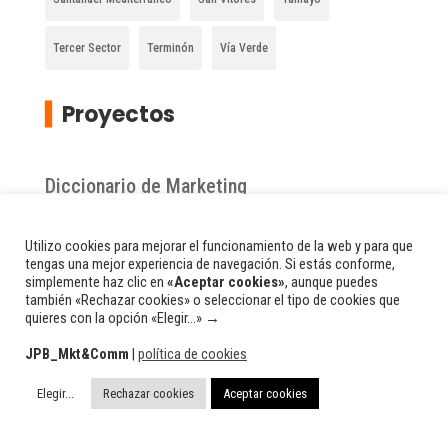
Tercer Sector
Terminón
Vía Verde
▍
Proyectos
Diccionario de Marketing
Zona chacolinera de Burgos
Utilizo cookies para mejorar el funcionamiento de la web y para que
tengas una mejor experiencia de navegación. Si estás conforme,
simplemente haz clic en
«Aceptar cookies»
, aunque puedes
Comarca de la Bureba
también «Rechazar cookies» o seleccionar el tipo de cookies que
quieres con la opción «Elegir...» →
JPB_Mkt&Comm
|
política de cookies
Elegir...
Rechazar cookies
Aceptar cookies
© 2026 Todos los derechos reservados. | Site diseñado por: