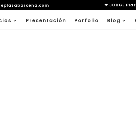
❤ JORGE Pla
geplazabarcena.com
cios
Presentación
Porfolio
Blog