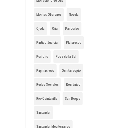
Monasterio de Oña
Montes Obarenes
Novela
Ojeda
Oña
Pancorbo
Partido Judicial
Plateresco
Porfolio
Poza de la Sal
Páginas web
Quintanaopio
Redes Sociales
Románico
Río-Quintanilla
San Roque
Santander
Santander Mediterráneo