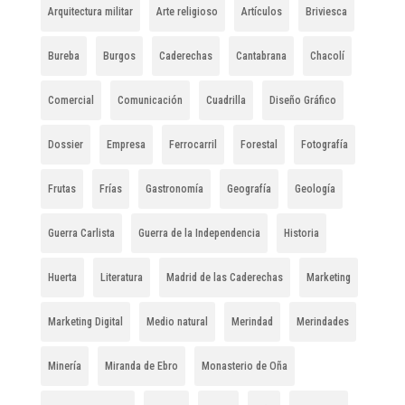
Arquitectura militar
Arte religioso
Artículos
Briviesca
Bureba
Burgos
Caderechas
Cantabrana
Chacolí
Comercial
Comunicación
Cuadrilla
Diseño Gráfico
Dossier
Empresa
Ferrocarril
Forestal
Fotografía
Frutas
Frías
Gastronomía
Geografía
Geología
Guerra Carlista
Guerra de la Independencia
Historia
Huerta
Literatura
Madrid de las Caderechas
Marketing
Marketing Digital
Medio natural
Merindad
Merindades
Minería
Miranda de Ebro
Monasterio de Oña