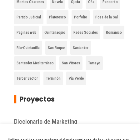
Montes Obarenes
Novela
Ojeda
Oña
Pancorbo
Partido Judicial
Plateresco
Porfolio
Poza de la Sal
Páginas web
Quintanaopio
Redes Sociales
Románico
Río-Quintanilla
San Roque
Santander
Santander Mediterráneo
San Vitores
Tamayo
Tercer Sector
Terminón
Vía Verde
▍
Proyectos
Diccionario de Marketing
Zona chacolinera de Burgos