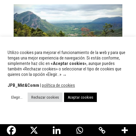
Utilizo cookies para mejorar el funcionamiento de la web y para que
tengas una mejor experiencia de navegación. Si estás conforme,
simplemente haz clic en
«Aceptar cookies»
, aunque puedes
también «Rechazar cookies» o seleccionar el tipo de cookies que
Panorámica de los barrios de Río y
quieres con la opción «Elegir...» →
Quintanilla (
Río-Quintanilla
, Burgos).
JPB_Mkt&Comm
|
política de cookies
Elegir...
Rechazar cookies
Aceptar cookies
Sin embargo, esta práctica extractiva está
hoy completamente abandonada y es la