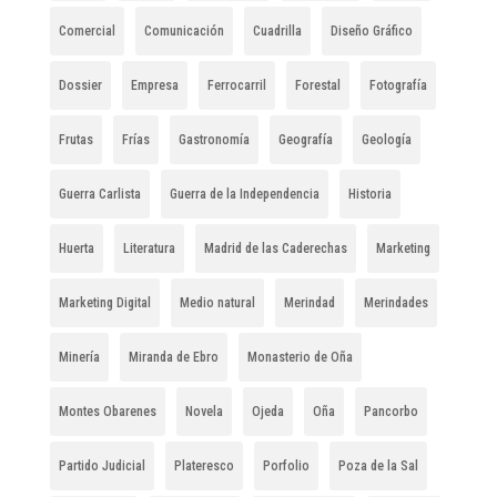
Comercial
Comunicación
Cuadrilla
Diseño Gráfico
Dossier
Empresa
Ferrocarril
Forestal
Fotografía
Frutas
Frías
Gastronomía
Geografía
Geología
Guerra Carlista
Guerra de la Independencia
Historia
Huerta
Literatura
Madrid de las Caderechas
Marketing
Marketing Digital
Medio natural
Merindad
Merindades
Minería
Miranda de Ebro
Monasterio de Oña
Montes Obarenes
Novela
Ojeda
Oña
Pancorbo
Partido Judicial
Plateresco
Porfolio
Poza de la Sal