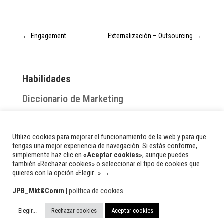
←
Engagement
Externalización – Outsourcing
→
Habilidades
Diccionario de Marketing
Publicado el
Utilizo cookies para mejorar el funcionamiento de la web y para que
01/10/2023
tengas una mejor experiencia de navegación. Si estás conforme,
simplemente haz clic en
«Aceptar cookies»
, aunque puedes
también «Rechazar cookies» o seleccionar el tipo de cookies que
quieres con la opción «Elegir...» →
JPB_Mkt&Comm
|
política de cookies
Elegir...
Rechazar cookies
Aceptar cookies
© 2026 Todos los derechos reservados. | Site diseñado por: